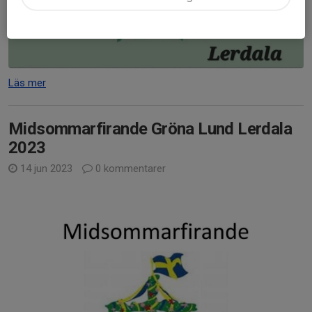
Läs mer
Midsommarfirande Gröna Lund Lerdala
2023
14 jun 2023
0 kommentarer