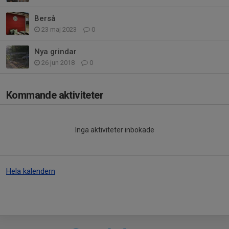
Berså
23 maj 2023
0
Nya grindar
26 jun 2018
0
Kommande aktiviteter
Inga aktiviteter inbokade
Hela kalendern