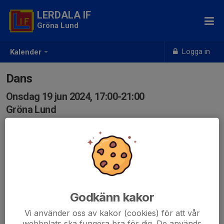
LERDALA IF
Gröna Lund
Logga in
Kalender
Dans
Onsdag 19 jun 2024, 17:00-21:00
Gröna Lund
Samling: 17:00
Godkänn kakor
Vi använder oss av kakor (cookies) för att vår
webbplats ska fungera bra för dig. De används