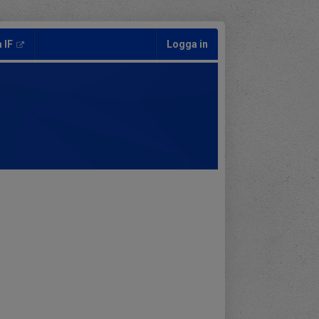
 IF
Logga in