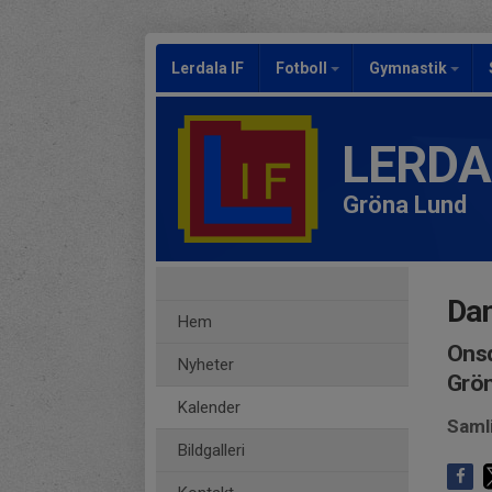
Lerdala IF
Fotboll
Gymnastik
LERDA
Gröna Lund
Da
Hem
Onsd
Nyheter
Grö
Kalender
Saml
Bildgalleri