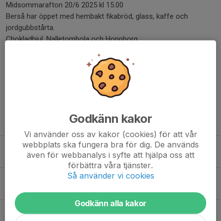
Midsommarafton 20/6 2025 kl 15.00
Berså har öppet med hembakt fikabröd, glass, kaffe och
jordgubbstårta.
Chokladhjul, Nalletombola och Hoppborg
Välkomna önskar Lerdala IF
Dela nyhet
Godkänn kakor
Tidigare nyheter
Vi använder oss av kakor (cookies) för att vår
webbplats ska fungera bra för dig. De används
Midsommarfirande 2026
även för webbanalys i syfte att hjälpa oss att
2 jun, 21:41
förbättra våra tjänster.
Så använder vi cookies
Midsommarfirande 2026
2 jun, 21:41
Godkänn alla kakor
Midsommarfirande 2026