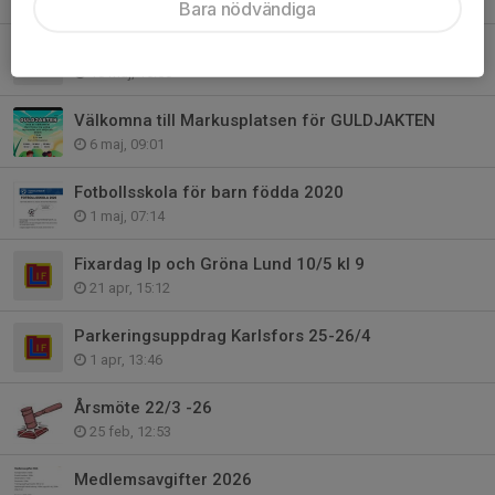
2 jun, 21:41
Bara nödvändiga
Inställd träning 18 maj
18 maj, 16:58
Välkomna till Markusplatsen för GULDJAKTEN
6 maj, 09:01
Fotbollsskola för barn födda 2020
1 maj, 07:14
Fixardag Ip och Gröna Lund 10/5 kl 9
21 apr, 15:12
Parkeringsuppdrag Karlsfors 25-26/4
1 apr, 13:46
Årsmöte 22/3 -26
25 feb, 12:53
Medlemsavgifter 2026