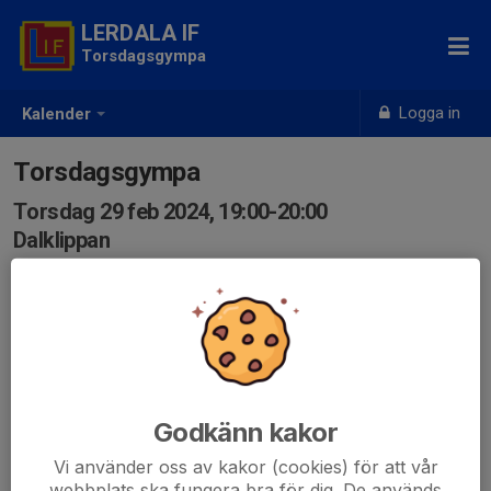
LERDALA IF
Torsdagsgympa
Logga in
Kalender
Torsdagsgympa
Torsdag 29 feb 2024, 19:00-20:00
Dalklippan
Samling: 19:00
Godkänn kakor
Vi använder oss av kakor (cookies) för att vår
webbplats ska fungera bra för dig. De används