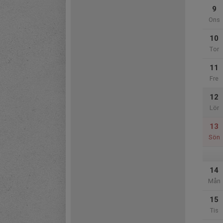
9
Ons
10
Tor
11
Fre
12
Lör
13
Sön
14
Mån
15
Tis