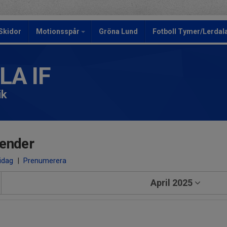
Skidor
Motionsspår
Gröna Lund
Fotboll Tymer/Lerdala
LA IF
ik
ender
 idag
|
Prenumerera
April 2025