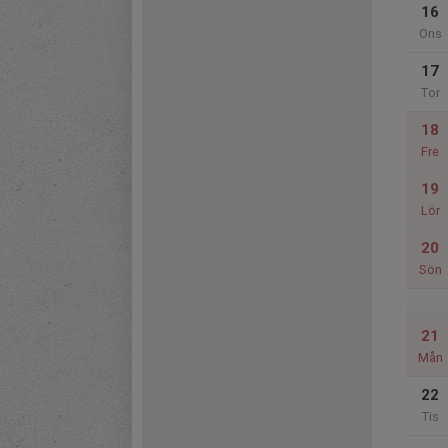
16
Ons
17
Tor
18
Fre
19
Lör
20
Sön
21
Mån
22
Tis