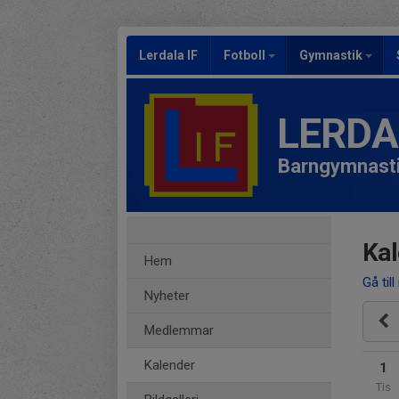
Lerdala IF
Fotboll
Gymnastik
LERDA
Barngymnast
Kal
Hem
Gå till
Nyheter
Medlemmar
Kalender
1
Tis