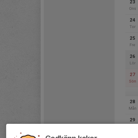
23
Ons
24
Tor
25
Fre
26
Lör
27
Sön
28
Mån
29
Tis