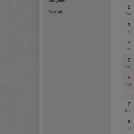
Bildgalleri
2
Kontakt
Ons
3
Tor
4
Fre
5
Lör
6
Sön
7
Mån
8
Tis