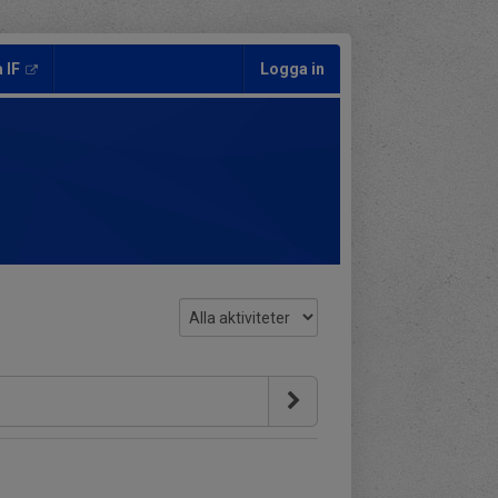
 IF
Logga in