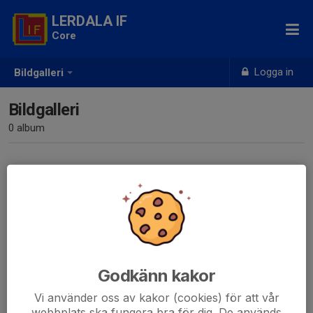
LERDALA IF
Core
Logga in
Bildgalleri
Bildgalleri
0 album
Inga album skapade
Godkänn kakor
Vi använder oss av kakor (cookies) för att vår
webbplats ska fungera bra för dig. De används