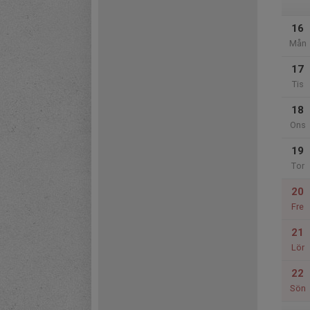
16
Mån
17
Tis
18
Ons
19
Tor
20
Fre
21
Lör
22
Sön