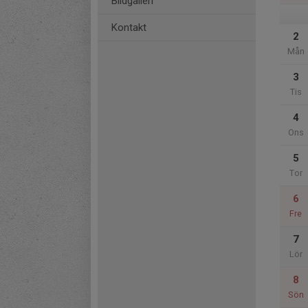
Bildgalleri
Kontakt
2
Mån
3
Tis
4
Ons
5
Tor
6
Fre
7
Lör
8
Sön