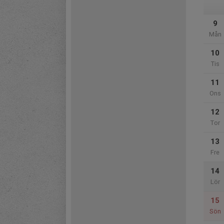
9
Mån
10
Tis
11
Ons
12
Tor
13
Fre
14
Lör
15
Sön