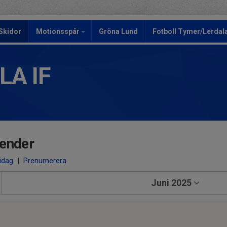
Skidor
Motionsspår
Gröna Lund
Fotboll Tymer/Lerdala
LA IF
ender
 idag
|
Prenumerera
Juni 2025