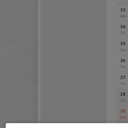
23
Mån
24
Tis
25
Ons
26
Tor
27
Fre
28
Lör
29
Sön