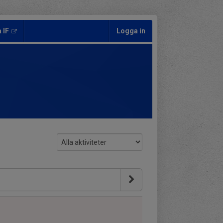
 IF
Logga in