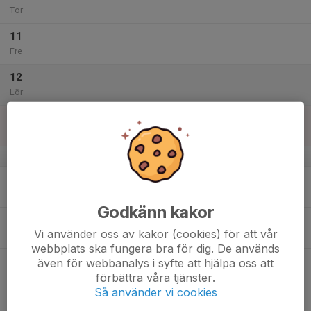
Tor
11
Fre
12
Lör
13
Sön
v.29
14
Mån
Godkänn kakor
15
Vi använder oss av kakor (cookies) för att vår
Tis
webbplats ska fungera bra för dig. De används
16
även för webbanalys i syfte att hjälpa oss att
förbättra våra tjänster.
Ons
Så använder vi cookies
17