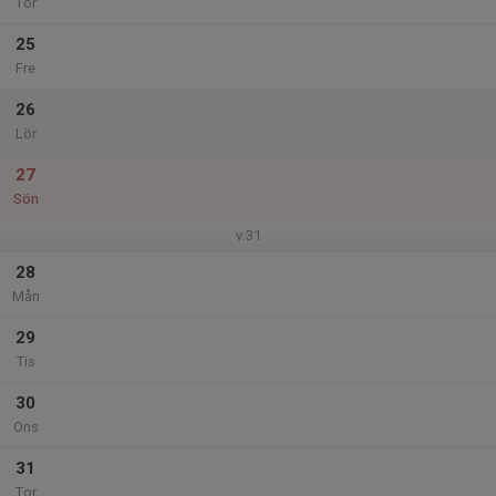
Tor
25
Fre
26
Lör
27
Sön
v.31
28
Mån
29
Tis
30
Ons
31
Tor