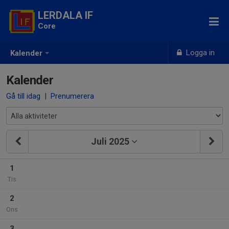
LERDALA IF
Core
Logga in
Kalender
Kalender
Gå till idag
|
Prenumerera
Juli 2025
1
Tis
2
Ons
3