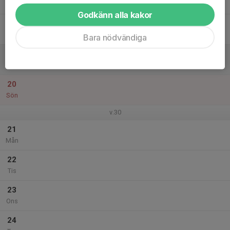
Tor
Godkänn alla kakor
18
Fre
Bara nödvändiga
19
Lör
20
Sön
v.30
21
Mån
22
Tis
23
Ons
24