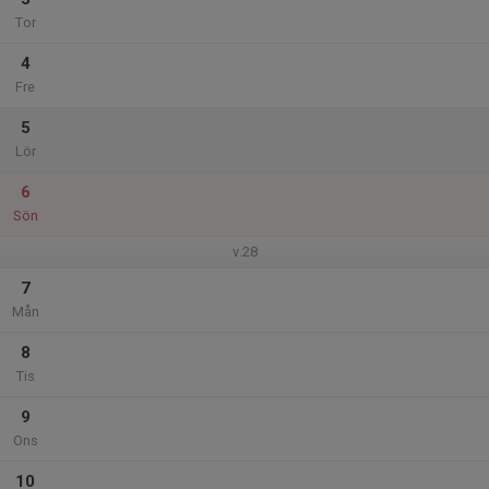
Tor
4
Fre
5
Lör
6
Sön
v.28
7
Mån
8
Tis
9
Ons
10