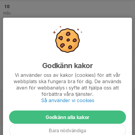
10
Mån
11
Tis
12
Ons
13
Godkänn kakor
Tor
Vi använder oss av kakor (cookies) för att vår
14
webbplats ska fungera bra för dig. De används
Fre
även för webbanalys i syfte att hjälpa oss att
förbättra våra tjänster.
15
Så använder vi cookies
Lör
16
Godkänn alla kakor
Sön
Bara nödvändiga
v.8