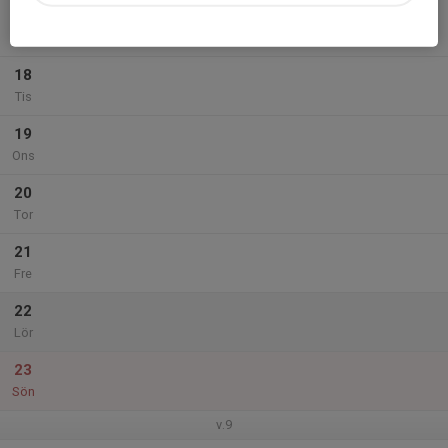
17
Mån
18
Tis
19
Ons
20
Tor
21
Fre
22
Lör
23
Sön
v.9