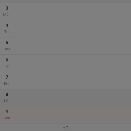
3
Mån
4
Tis
5
Ons
6
Tor
7
Fre
8
Lör
9
Sön
v.7