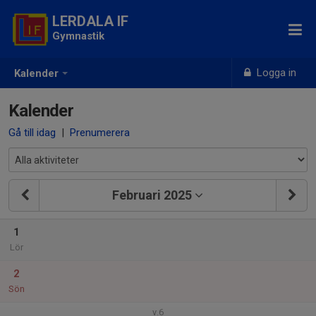
LERDALA IF
Gymnastik
Logga in
Kalender
Kalender
Gå till idag
|
Prenumerera
Februari 2025
1
Lör
2
Sön
v.6