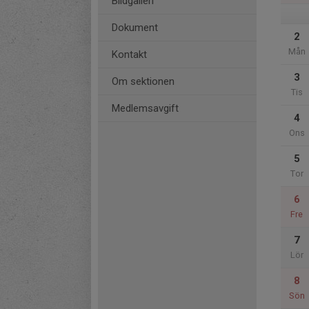
Bildgalleri
Dokument
2
Mån
Kontakt
3
Om sektionen
Tis
Medlemsavgift
4
Ons
5
Tor
6
Fre
7
Lör
8
Sön