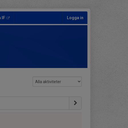
 IF
Logga in