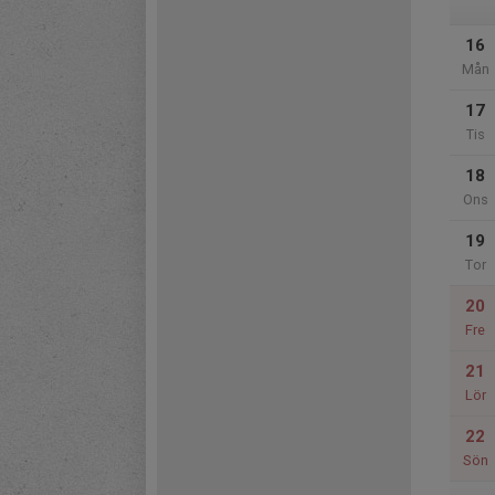
16
Mån
17
Tis
18
Ons
19
Tor
20
Fre
21
Lör
22
Sön