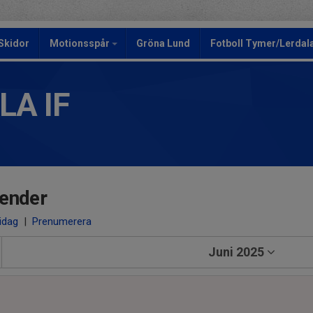
Skidor
Motionsspår
Gröna Lund
Fotboll Tymer/Lerdala
LA IF
ender
 idag
|
Prenumerera
Juni 2025