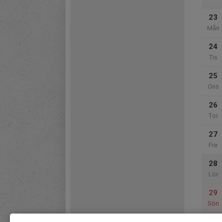
23
Mån
24
Tis
25
Ons
26
Tor
27
Fre
28
Lör
29
Sön