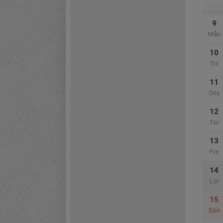
9
Mån
10
Tis
11
Ons
12
Tor
13
Fre
14
Lör
15
Sön